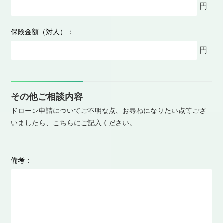
円
操縦者住所：
保険金額（対人）：
円
無人航空機操縦技能証明（国家ライセンス）※民間の操縦ライ
センス等の記載は不要です。：
有り
無し
その他ご相談内容
無人航空機操縦技能証明（国家ライセンス）の種類：
ドローン申請についてご不明な点、お尋ねになりたい点等ござ
※ライセンスをお持ちの方は選択をお願いいたします。
いましたら、こちらにご記入ください。
一等
二等
総飛行時間（１０時間以上で入力）：
備考：
時間
夜間飛行時間（１時間以上で入力）：