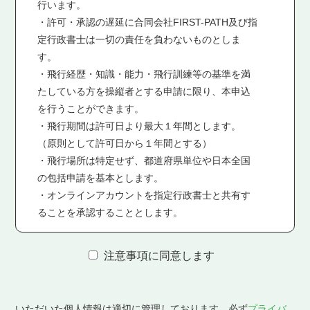
操縦者メールアドレス：
行います。
・許可・承認の遅延に合同会社FIRST-PATH及び指
定行政書士は一切の責任を負わないものとしま
す。
操縦者郵便番号（ハイフン無しで入力してください）：
・飛行経歴・知識・能力・飛行訓練等の基準を満
たしている方を操縦者とする申請に限り、本申込
〒
を行うことができます。
・飛行期間は許可日より最大１年間とします。
操縦者住所：
（原則として許可日から１年間とする）
・飛行場所は特定せず、都道府県単位や日本全国
の包括申請を基本とします。
・オンラインアカウントを指定行政書士と共有す
無人航空機操縦技能証明（国家ライセンス）※民間の操縦ライ
ることを承認することとします。
センス等の記載は不要です。：
有り
無し
注意事項に同意します
無人航空機操縦技能証明（国家ライセンス）の種類：
※ライセンスをお持ちの方は選択をお願いいたします。
一等
二等
いただいた個人情報は適切に管理しております。必ず
プライバ