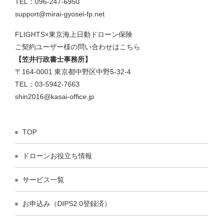
TEL：096-247-6950
操縦者郵便番号（ハイフン無しで入力してください）：
support@mirai-gyosei-fp.net
〒
FLIGHTS×東京海上日動ドローン保険
ご契約ユーザー様の問い合わせはこちら
操縦者住所：
【笠井行政書士事務所】
〒164-0001 東京都中野区中野5-32-4
TEL：03-5942-7663
無人航空機操縦技能証明（国家ライセンス）※民間の操縦ライ
shin2016@kasai-office.jp
センス等の記載は不要です。：
有り
無し
TOP
無人航空機操縦技能証明（国家ライセンス）の種類：
※ライセンスをお持ちの方は選択をお願いいたします。
ドローンお役立ち情報
一等
二等
サービス一覧
総飛行時間（１０時間以上で入力）：
お申込み
（DIPS2.0登録済）
時間