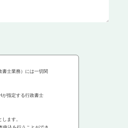
行政書士業務）には一切関
。
THが指定する行政書士
とします。
本申込を行うことができ